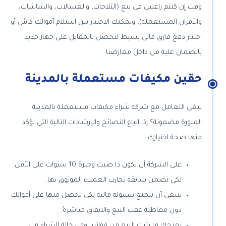
وقت إن كنتم راغبين في بيع (الثلاجات، والغسالات، والشاشات،
والأفران المستعملة)، ويمكنك الاختيار بين استلام أموالك كاش أو
اختيار دفع فارق مالي بسيط لتحصل بالمقابل على جهاز جديد
بالضمان عليه من داخل معارضنا.
حقين مكيفات مستعملة بالمدينة
تبغى التعامل مع شركة شراء مكيفات مستعملة بالمدينة
المنورة مضمونة؟ إذا اتباع النصائح والإرشادات التالية التي تؤكد
منها صحة اختيارك:
على الشركة أن تكون ذا صيت وخبرة 10 سنوات على الأقل
لكي تضمن سابقة تجارب العملاء الموثوق بها.
ينبغي أن تتمتع بسيولة مالية لكي تحصل منها على أموالك
دون مماطلة عقب البيع والاتفاق مباشرةً.
تمنحك ما يثبت البيع من فواتير، وفي حالة الشراء من