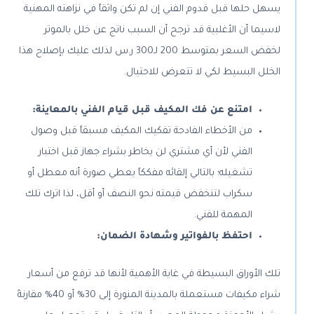
يسهل حلها قبل قدوم الفني إن لم تكن واثقاً في نزاهته المهنية
لاسيما أن الأغلبية قد ترجح أن السبب ناتج عن خلل بالموتر
لخفض السعر بمتوسط 200 لـ300 ر.س لذلك عليك بإصلاح هذا
الخلل البسيط لكي لا تتعرض للاحتيال.
امتنع عن فك المكيف قبل قيام الفني بالمعاينة:
من الأخطاء الفادحة تفكيك المكيف مسبقاً قبل وصول
الفني لأن أي مشتري لن يخاطر بشراء جهاز قبل اختبار
تشغيله؛ بالتالي إلقائه مفككاً يعطي صورة أنه معطل أو
سكراب لتنخفض قيمته نحو النصف أو أقل، لذا اترك تلك
المهمة للفني.
احتفظ بالفواتير وشهادة الضمان:
تلك الأوراق البسيطة في غاية الأهمية لأنها قد ترفع من أسعار
شراء مكيفات مستعملة بالمدينة المنورة إلى 30% أو 40% مقارنةً