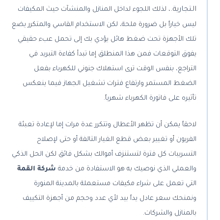
التجارية.
، لذلك اللجوء لداخل المنازل والمنشآت حيث المكيفات
ليس خياراً بل ضرورة ملحة، لكن الاستخدام القاسي والمتكرر يضع
تلك الأجهزة تحت ضغط هائل يؤدي بك إلى تحمل عبء حقيقي
يفوق التوقعات فمن هذا المنطلق إما تبدأ كفاءة التبريد في
التراجع، بنفس الوقت ترى استهلاك جنوني للكهرباء بفعل
الضغط المستمر وارتفاع فترات تشغيل الجهاز فيما ينعكس
تأثيره على فاتورة الكهرباء شهرياً.
لاحقاً يمكن أن تظهر الأعطال وتتكرر عدة مرات إما لإعادة تعبئة
الفريون أو تغيير بعض قطع الغيار التالفة أو حتى لإصلاح
التسريبات كل فترة لتستنزف أموالك بشكل فائق لكن الحل الذكي
والعملي الذي نوصيك به هو الاستفادة من خدمة
شركة القمة
التي تعمل على شراء مكيفات مستعملة بالمدينة المنورة
ونمنحك سعر عادل يداً بيد لأي عدد وحجم من أجهزة التكييف
بالمنازل والشركات.