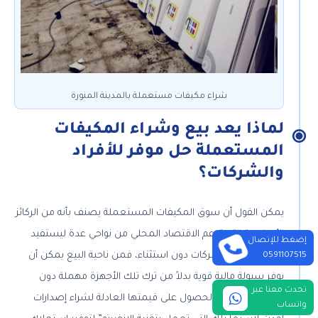
شراء مكيفات مستعملة بالمدينة المنورة
لماذا يعد بيع وشراء المكيفات
المستعملة حل موفر للأفراد
والشركات؟
يمكن القول أن سوق المكيفات المستعملة يصنف بأنه من الركائز
الأساسية التي تدعم الاقتصاد المحلي من نواحي عدة ليستفيد
إضغط للإتصال
منها الأهالي والشركات دون استثناء، فمن ناحية البيع يمكن أن
0591107515
يوفر سيولة مالية قوية بدلاً من ترك تلك الأجهزة مهملة دون
تحدث معنا عبر
استخدام يمكنك الحصول على قيمتها العادلة لشراء إصدارات
واتساب