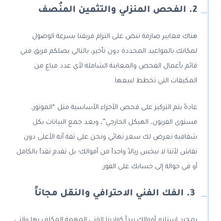
2. الفحص المنزلي والتثمين المنُصف
هناك معايير صارمة تنص على التزام فريقنا بسرعة الوصول
لمكانك بالمواعيد المحددة دون تأخير، بالتالي يصلكم فريق فني
قائم بأعمال الفحص والمعاينة الشاملة لأي عدد مباع من
المكيفات التي تخطط لبيعها.
عادةً يتم التركيز على فحص الأجزاء الأساسية مثل “الموتور،
مستوى الفريون، الهيكل الخارجي”، وبعد جمع البيانات بكل
شفافية نعرض لك سعر نهائي ونحن على ثقة أنه الأعلى دون
نقاش لأننا لا نبخس ريالاً واحداً من أموالك؛ بل تقدم نقداً بالكامل
أو في حوالة إلى حسابك على الفور.
3. الفك الفني الاحترافي والنقل مجاناً
بمجرد استلام أموالك يبدأ كوادرنا الفني المهمة المكلف بها والتي