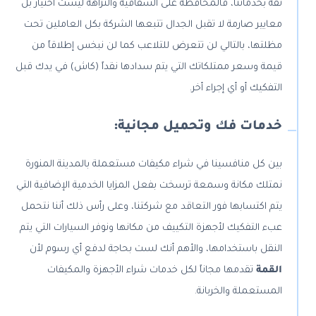
ثقة بخدماتنا، فالمحافظة على الشفافية والنزاهة ليست اختيار بل
معايير صارمة لا تقبل الجدال تتبعها الشركة بكل العاملين تحت
مظلتها، بالتالي لن تتعرض للتلاعب كما لن نبخس إطلاقاً من
قيمة وسعر ممتلكاتك التي يتم سدادها نقداً (كاش) في يدك قبل
التفكيك أو أي إجراء أخر.
خدمات فك وتحميل مجانية:
بين كل منافسينا في شراء مكيفات مستعملة بالمدينة المنورة
نمتلك مكانة وسمعة ترسخت بفعل المزايا الخدمية الإضافية التي
يتم اكتسابها فور التعاقد مع شركتنا، وعلى رأس ذلك أننا نتحمل
عبء التفكيك لأجهزة التكييف من مكانها ونوفر السيارات التي يتم
النقل باستخدامها، والأهم أنك لست بحاجة لدفع أي رسوم لأن
القمة
تقدمها مجاناً لكل خدمات شراء الأجهزة والمكيفات
المستعملة والخربانة.