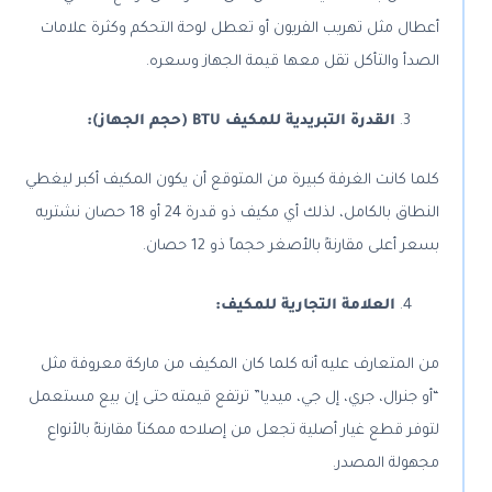
أعطال مثل تهريب الفريون أو تعطل لوحة التحكم وكثرة علامات
الصدأ والتأكل تقل معها قيمة الجهاز وسعره.
القدرة التبريدية للمكيف
BTU
(حجم الجهاز):
كلما كانت الغرفة كبيرة من المتوقع أن يكون المكيف أكبر ليغطي
النطاق بالكامل، لذلك أي مكيف ذو قدرة 24 أو 18 حصان نشتريه
بسعر أعلى مقارنةً بالأصغر حجماً ذو 12 حصان.
العلامة التجارية للمكيف:
من المتعارف عليه أنه كلما كان المكيف من ماركة معروفة مثل
“أو جنرال، جري، إل جي، ميديا” ترتفع قيمته حتى إن بيع مستعمل
لتوفر قطع غيار أصلية تجعل من إصلاحه ممكناً مقارنةً بالأنواع
مجهولة المصدر.