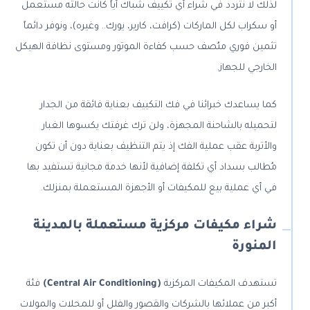
لذلك لا نتردد في شراء أي تكييف شباك أياً كانت حالته مستعمل
أو سكراب لكل الماركات (كرافت، كارير، يورك.. وغيره)، ونوفر دائماً
تثمين فوري منُصف حسب كفاءة الموتور ومستوى نظافة الهيكل
الخارجي للجهاز.
كما يساعدك خبرائنا في فك التكييف بعناية فائقة من الجدار
لتحميله بالشاحنة المجهزة، ولن ترك غرفتك يكسوها الغبار
والأتربة عقب عملية الفك إذ يتم التنظيف بعناية دون أن تكون
مُطالب بسداد أي تكلفة إضافية لأنها خدمة مجانية تستفيد بها
في أي عملية بيع للمكيفات أو الأجهزة المستعملة بمنزلك.
شراء مكيفات مركزية مستعملة بالمدينة
المنورة
تستهدف المكيفات المركزية
(
Central Air Conditioning
)
فئة
أكبر من عملائها بالشركات والقصور والفلل أو للمحلات والمولات