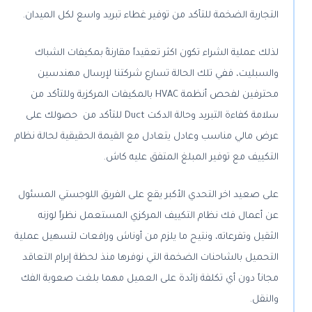
التجارية الضخمة للتأكد من توفير غطاء تبريد واسع لكل الميدان.
لذلك عملية الشراء تكون اكثر تعقيداً مقارنةً بمكيفات الشباك
والسبليت، ففي تلك الحالة تسارع شركتنا لإرسال مهندسين
محترفين لفحص أنظمة HVAC بالمكيفات المركزية وللتأكد من
سلامة كفاءة التبريد وحالة الدكت Duct للتأكد من حصولك على
عرض مالي مناسب وعادل يتعادل مع القيمة الحقيقية لحالة نظام
التكييف مع توفير المبلغ المتفق عليه كاش.
على صعيد اخر التحدي الأكبر يقع على الفريق اللوجستي المسئول
عن أعمال فك نظام التكييف المركزي المستعمل نظراً لوزنه
الثقيل وتفرعاته، ونتيح ما يلزم من أوناش ورافعات لتسهيل عملية
التحميل بالشاحنات الضخمة التي نوفرها منذ لحظة إبرام التعاقد
مجاناً دون أي تكلفة زائدة على العميل مهما بلغت صعوبة الفك
والنقل.