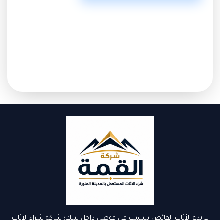
لا تدع الأثاث الفائض يتسبب في فوضى داخل بيتك؛ شركة شراء الاثاث