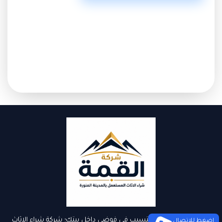
لا تدع الأثاث الفائض يتسبب في فوضى داخل بيتك؛ شركة شراء الاثاث
إضغط للإتصال